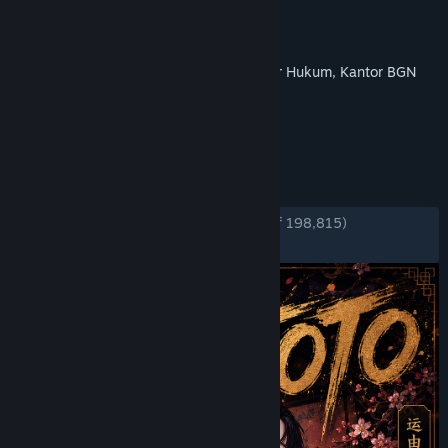
Publisher
T4mp4nxCyutbreh
Released
May 14, 2026
Istana: Mari Hindari Hal-hal yang Langgar Hukum, Kantor BGN
Digeledah.
TAGS
+
REVIEWS
ENGLISH REVIEWS
Very Positive
(83% of 198,815)
RECENT:
Very Positive
(87% of 7,691)