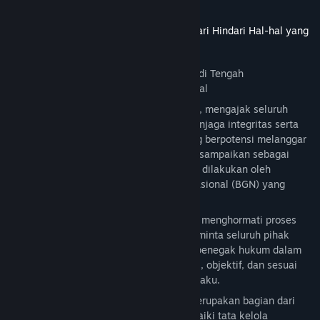
jitutoto alternatif
JITUTOTO x 777 BANDAR SLOT Istana: Mari Hindari Hal-hal yang
Langgar Hukum, Kantor BGN Digeledah.
Pemerintah Tekankan Kepatuhan Hukum di Tengah
Penggeledahan Kantor Badan Gizi Nasional
Menteri Sekretaris Negara, Prasetyo Hadi, mengajak seluruh
unsur pemerintahan untuk senantiasa menjaga integritas serta
menghindari segala bentuk tindakan yang berpotensi melanggar
ketentuan hukum. Pernyataan tersebut disampaikan sebagai
respons atas proses penggeledahan yang dilakukan oleh
Kejaksaan Agung di kantor Badan Gizi Nasional (BGN) yang
berlokasi di Jakarta.
Prasetyo menegaskan bahwa pemerintah menghormati proses
hukum yang sedang berlangsung dan meminta seluruh pihak
untuk memberikan ruang kepada aparat penegak hukum dalam
menjalankan tugasnya secara profesional, objektif, dan sesuai
peraturan perundang-undangan yang berlaku.
Menurutnya, upaya penegakan hukum merupakan bagian dari
komitmen bersama untuk terus memperbaiki tata kelola