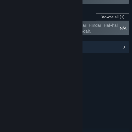
Content For jitutoto Lotre Togel
Browse all
(1)
JITUTOTO x 777 BANDAR SLOT Istana: Mari Hindari Hal-hal
N/A
yang Langgar Hukum, Kantor BGN Digeledah.
View Community Hub
About Lotre Togel
Keyword :
jitutoto Togel
Hadiah Togel
Togel Online
Togel 10 Juta
Nomor Togel 4D
jitutoto resmi