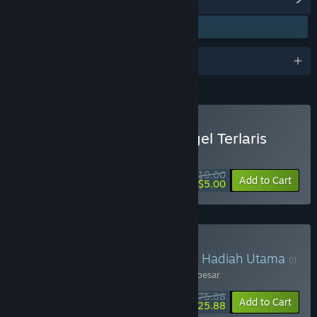
Awards
Pengecer Angka Lotre Togel Terlaris
Pemasangan Togel Nominal Kecil
$10.00
-50%
Add to Cart
$5.00
Prize Lotre Togel Terbesar
Hadiah Utama
(!)
Julukan jitutoto
Bandar Togel
->
Prize Terbesar
$75.88
-75%
Bundle info
Add to Cart
$25.88