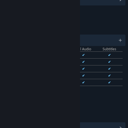
LINKS & INFO
LANGUAGES
English and 13 more
Interface
Full Audio
Subtitles
English
✔
✔
✔
French
✔
✔
✔
Italian
✔
✔
✔
German
✔
✔
✔
Spanish - Spain
✔
✔
✔
See all 14 supported languages
RATINGS
Age rating for: ESRB
View Steam Achievements
(38)