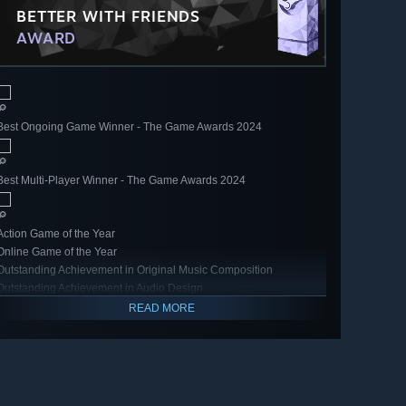
BETTER WITH FRIENDS
AWARD
🔎
Best Ongoing Game Winner - The Game Awards 2024
🔎
Best Multi-Player Winner - The Game Awards 2024
🔎
Action Game of the Year
Online Game of the Year
Outstanding Achievement in Original Music Composition
Outstanding Achievement in Audio Design
READ MORE
🔎
Game of the Year 2024 (Professional)
🔎
Game of the Year 2024