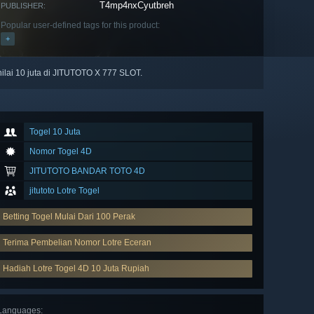
T4mp4nxCyutbreh
PUBLISHER:
Popular user-defined tags for this product:
+
lai 10 juta di JITUTOTO X 777 SLOT.
Togel 10 Juta
Nomor Togel 4D
JITUTOTO BANDAR TOTO 4D
jitutoto Lotre Togel
Betting Togel Mulai Dari 100 Perak
Terima Pembelian Nomor Lotre Eceran
Hadiah Lotre Togel 4D 10 Juta Rupiah
Languages
: