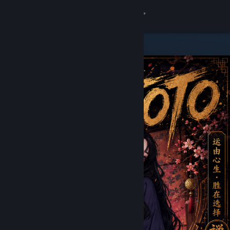
Sign in
Store
Community
About
Support
Change language
Get the Steam Mobile App
View desktop website