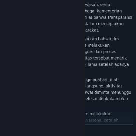
pemerintahan, memperkuat sistem pengawasan, serta
meningkatkan kualitas manajemen di berbagai kementerian
maupun lembaga negara. Pemerintah menilai bahwa transparansi
dan akuntabilitas menjadi fondasi utama dalam menciptakan
birokrasi yang bersih dan dipercaya masyarakat.
Sementara itu, Kejaksaan Agung membenarkan bahwa tim
penyidik dari bidang tindak pidana khusus melakukan
penggeledahan di kantor BGN sebagai bagian dari proses
penyelidikan yang sedang berjalan. Aktivitas tersebut menarik
perhatian publik karena berlangsung tidak lama setelah adanya
pergantian pimpinan di lembaga tersebut.
Berdasarkan informasi yang beredar, penggeledahan telah
dimulai sejak dini hari. Selama proses berlangsung, aktivitas
operasional kantor dibatasi dan para pegawai diminta menunggu
di area luar gedung hingga pemeriksaan selesai dilakukan oleh
tim penyidik.
Sebelumnya, Presiden RI Prabowo Subianto melakukan
restrukturisasi kepemimpinan Badan Gizi Nasional setelah
melalui proses evaluasi yang berlangsung selama kurang lebih
READ MORE
satu setengah tahun. Langkah tersebut disebut sebagai bagian