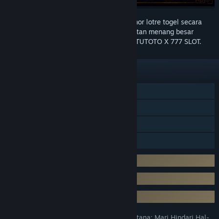
Agen jitutoto
menampung pembelian nomor lotre togel secara
eceran, namun pemain tetap berkesempatan menang besar
dengan hadiah utama senilai 10 juta di JITUTOTO X 777 SLOT.
FEATURES
Togel 10 Juta
Nomor Togel 4D
JITUTOTO BANDAR TOTO 4D
jitutoto Lotre Togel
Betting Togel Mulai Dari 100 Perak
Terima Pembelian Nomor Lotre Eceran
Hadiah Lotre Togel 4D 10 Juta Rupiah
JITUTOTO x 777 BANDAR SLOT Istana: Mari Hindari Hal-
TITLE: