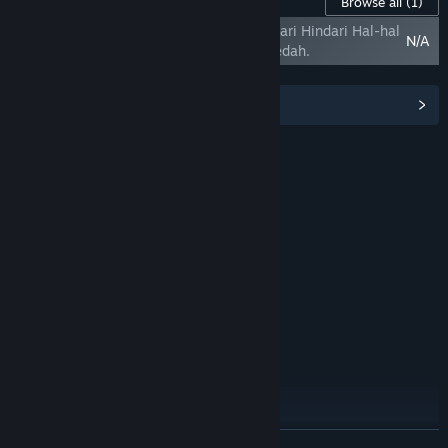
Content For jitutoto Lotre Togel
Browse all
(1)
JITUTOTO x 777 BANDAR SLOT Istana: Mari Hindari Hal-hal
N/A
yang Langgar Hukum, Kantor BGN Digeledah.
View Community Hub
About Lotre Togel
Keyword :
jitutoto Togel
Hadiah Togel
Togel Online
Togel 10 Juta
Nomor Togel 4D
jitutoto resmi
jitutoto link
jitutoto login
READ MORE