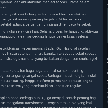
paransi dan akuntabilitas menjadi fondasi utama dalam
rakat.
 penyidik dari bidang tindak pidana khusus melakukan
 penyelidikan yang sedang berjalan. Aktivitas tersebut
 setelah adanya pergantian pimpinan di lembaga tersebut.
 dimulai sejak dini hari. Selama proses berlangsung, aktivitas
enunggu di area luar gedung hingga pemeriksaan selesai
strukturisasi kepemimpinan Badan Gizi Nasional setelah
 lebih satu setengah tahun. Langkah tersebut disebut sebagai
ram strategis nasional yang berkaitan dengan pemenuhan gizi
 tata kelola lembaga negara dinilai semakin penting
i berlangsung sangat cepat. Berbagai industri digital, mulai
hiburan daring, hingga platform permainan berbasis angka
dalam ekosistem yang membutuhkan kepastian regulasi,
rapkan pada lembaga publik juga menjadi contoh penting bagi
terus mengalami transformasi. Dengan tata kelola yang baik,
erus terjaga di tengah perkembangan teknologi yang semakin