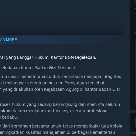
AD MORE
hal yang Langgar Hukum, Kantor BGN Digeledah.
eledahan Kantor Badan Gizi Nasional
uruh unsur pemerintahan untuk senantiasa menjaga integritas
nsi melanggar ketentuan hukum. Pernyataan tersebut
 yang dilakukan oleh Kejaksaan Agung di kantor Badan Gizi
roses hukum yang sedang berlangsung dan meminta seluruh
ukum dalam menjalankan tugasnya secara profesional,
 berlaku.
dari komitmen bersama untuk terus memperbaiki tata kelola
eningkatkan kualitas manajemen di berbagai kementerian