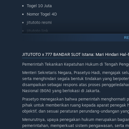
Togel 10 Juta
Nomor Togel 4D
jitutoto resmi
jitutoto link
RE
jitutoto login
jitutoto alternatif
JITUTOTO x 777 BANDAR SLOT Istana: Mari Hindari Hal-
Pemerintah Tekankan Kepatuhan Hukum di Tengah Pengg
Menteri Sekretaris Negara, Prasetyo Hadi, mengajak sel
serta menghindari segala bentuk tindakan yang berpote
disampaikan sebagai respons atas proses penggeledahan
Nasional (BGN) yang berlokasi di Jakarta.
Prasetyo menegaskan bahwa pemerintah menghormati p
pihak untuk memberikan ruang kepada aparat penegak h
objektif, dan sesuai peraturan perundang-undangan yang
Menurutnya, upaya penegakan hukum merupakan bagian 
pemerintahan, memperkuat sistem pengawasan, serta m