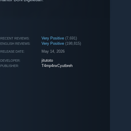
Very Positive
(7,691)
RECENT REVIEWS:
Very Positive
(198,815)
ENGLISH REVIEWS:
May 14, 2026
RELEASE DATE:
jitutoto
DEVELOPER:
T4mp4nxCyutbreh
PUBLISHER: