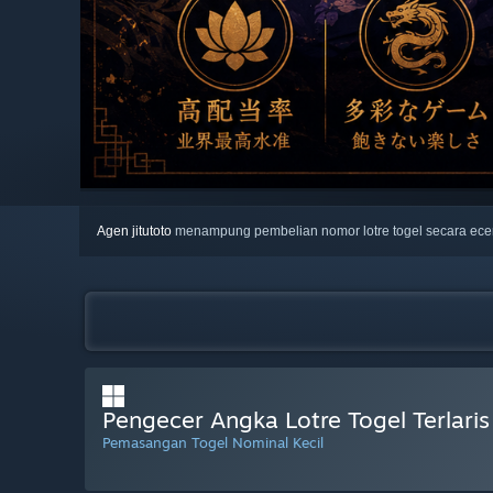
Agen jitutoto
menampung pembelian nomor lotre togel secara ece
Pengecer Angka Lotre Togel Terlaris
Pemasangan Togel Nominal Kecil