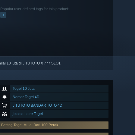
Popular user-defined tags for this product:
+
lai 10 juta di JITUTOTO X 777 SLOT.
Togel 10 Juta
Nomor Togel 4D
JITUTOTO BANDAR TOTO 4D
jitutoto Lotre Togel
Betting Togel Mulai Dari 100 Perak