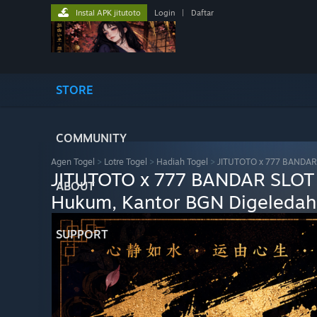
Instal APK jitutoto
Login
|
Daftar
STORE
COMMUNITY
Agen Togel
>
Lotre Togel
>
Hadiah Togel
>
JITUTOTO x 777 BANDAR S
JITUTOTO x 777 BANDAR SLOT I
ABOUT
Hukum, Kantor BGN Digeledah
SUPPORT