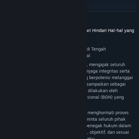
jitutoto link
jitutoto login
READ MORE
jitutoto alternatif
JITUTOTO x 777 BANDAR SLOT Istana: Mari Hindari Hal-hal yang
Langgar Hukum, Kantor BGN Digeledah.
Pemerintah Tekankan Kepatuhan Hukum di Tengah
Penggeledahan Kantor Badan Gizi Nasional
Menteri Sekretaris Negara, Prasetyo Hadi, mengajak seluruh
unsur pemerintahan untuk senantiasa menjaga integritas serta
menghindari segala bentuk tindakan yang berpotensi melanggar
ketentuan hukum. Pernyataan tersebut disampaikan sebagai
respons atas proses penggeledahan yang dilakukan oleh
Kejaksaan Agung di kantor Badan Gizi Nasional (BGN) yang
berlokasi di Jakarta.
Prasetyo menegaskan bahwa pemerintah menghormati proses
hukum yang sedang berlangsung dan meminta seluruh pihak
untuk memberikan ruang kepada aparat penegak hukum dalam
menjalankan tugasnya secara profesional, objektif, dan sesuai
peraturan perundang-undangan yang berlaku.