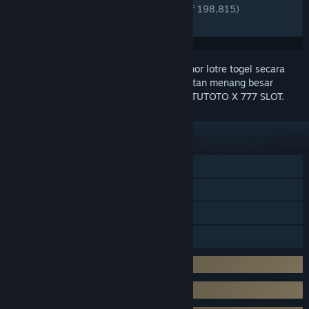
ENGLISH REVIEWS
Very Positive
(83% of 198,815)
RECENT:
Very Positive
(87% of 7,691)
Agen jitutoto
menampung pembelian nomor lotre togel secara
eceran, namun pemain tetap berkesempatan menang besar
dengan hadiah utama senilai 10 juta di JITUTOTO X 777 SLOT.
FEATURES
Togel 10 Juta
Nomor Togel 4D
JITUTOTO BANDAR TOTO 4D
jitutoto Lotre Togel
Betting Togel Mulai Dari 100 Perak
Terima Pembelian Nomor Lotre Eceran