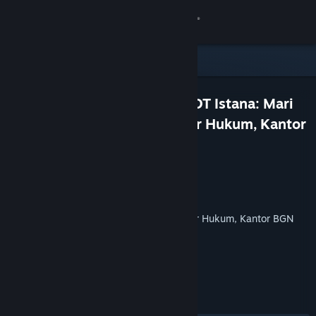
Sign in
Store
Community
JITUTOTO x 777 BANDAR SLOT Istana: Mari
Hindari Hal-hal yang Langgar Hukum, Kantor
About
BGN Digeledah.
Developer
jitutoto
Support
Publisher
T4mp4nxCyutbreh
Released
May 14, 2026
Change language
Istana: Mari Hindari Hal-hal yang Langgar Hukum, Kantor BGN
Digeledah.
Get the Steam Mobile App
TAGS
+
View desktop website
REVIEWS