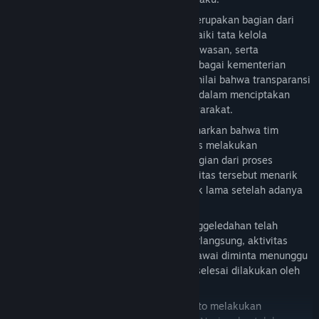
Menurutnya, upaya penegakan hukum merupakan bagian dari
komitmen bersama untuk terus memperbaiki tata kelola
pemerintahan, memperkuat sistem pengawasan, serta
meningkatkan kualitas manajemen di berbagai kementerian
maupun lembaga negara. Pemerintah menilai bahwa transparansi
dan akuntabilitas menjadi fondasi utama dalam menciptakan
birokrasi yang bersih dan dipercaya masyarakat.
Sementara itu, Kejaksaan Agung membenarkan bahwa tim
penyidik dari bidang tindak pidana khusus melakukan
penggeledahan di kantor BGN sebagai bagian dari proses
penyelidikan yang sedang berjalan. Aktivitas tersebut menarik
perhatian publik karena berlangsung tidak lama setelah adanya
pergantian pimpinan di lembaga tersebut.
Berdasarkan informasi yang beredar, penggeledahan telah
dimulai sejak dini hari. Selama proses berlangsung, aktivitas
operasional kantor dibatasi dan para pegawai diminta menunggu
di area luar gedung hingga pemeriksaan selesai dilakukan oleh
tim penyidik.
Sebelumnya, Presiden RI Prabowo Subianto melakukan