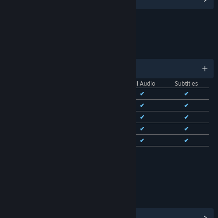
LINKS & INFO
LANGUAGES
English and 13 more
Interface
Full Audio
Subtitles
English
✔
✔
✔
French
✔
✔
✔
Italian
✔
✔
✔
German
✔
✔
✔
Spanish - Spain
✔
✔
✔
See all 14 supported languages
RATINGS
Age rating for: ESRB
View Steam Achievements
(38)