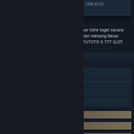
ENGLISH REVIEWS
Very Positive
(83% of 198,815)
RECENT:
Very Positive
(87% of 7,691)
Agen jitutoto
menampung pembelian nomor lotre togel secara
eceran, namun pemain tetap berkesempatan menang besar
dengan hadiah utama senilai 10 juta di JITUTOTO X 777 SLOT.
FEATURES
Togel 10 Juta
Nomor Togel 4D
JITUTOTO BANDAR TOTO 4D
jitutoto Lotre Togel
Betting Togel Mulai Dari 100 Perak
Terima Pembelian Nomor Lotre Eceran