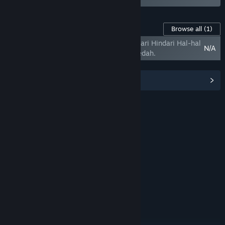
Content For jitutoto Lotre Togel
Browse all
(1)
JITUTOTO x 777 BANDAR SLOT Istana: Mari Hindari Hal-hal
N/A
yang Langgar Hukum, Kantor BGN Digeledah.
View Community Hub
About Lotre Togel
Keyword :
jitutoto Togel
Hadiah Togel
Togel Online
Togel 10 Juta
Nomor Togel 4D
jitutoto resmi