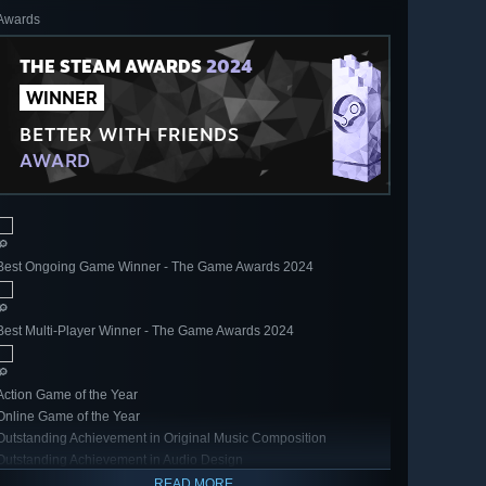
Awards
THE STEAM AWARDS
2024
WINNER
BETTER WITH FRIENDS
AWARD
🔎
Best Ongoing Game Winner - The Game Awards 2024
🔎
Best Multi-Player Winner - The Game Awards 2024
🔎
Action Game of the Year
Online Game of the Year
Outstanding Achievement in Original Music Composition
Outstanding Achievement in Audio Design
READ MORE