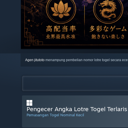
Agen jitutoto
menampung pembelian nomor lotre togel secara ece
Pengecer Angka Lotre Togel Terlaris
Pemasangan Togel Nominal Kecil