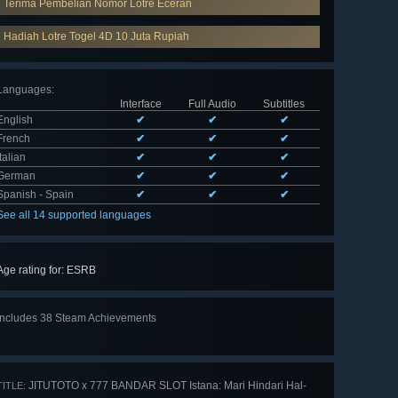
Terima Pembelian Nomor Lotre Eceran
Hadiah Lotre Togel 4D 10 Juta Rupiah
Languages
:
Interface
Full Audio
Subtitles
English
✔
✔
✔
French
✔
✔
✔
Italian
✔
✔
✔
German
✔
✔
✔
Spanish - Spain
✔
✔
✔
See all 14 supported languages
Age rating for: ESRB
Includes 38 Steam Achievements
View
all 38
JITUTOTO x 777 BANDAR SLOT Istana: Mari Hindari Hal-
TITLE: