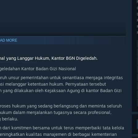
AD MORE
hal yang Langgar Hukum, Kantor BGN Digeledah.
eledahan Kantor Badan Gizi Nasional
uruh unsur pemerintahan untuk senantiasa menjaga integritas
nsi melanggar ketentuan hukum. Pernyataan tersebut
 yang dilakukan oleh Kejaksaan Agung di kantor Badan Gizi
roses hukum yang sedang berlangsung dan meminta seluruh
ukum dalam menjalankan tugasnya secara profesional,
 berlaku.
dari komitmen bersama untuk terus memperbaiki tata kelola
eningkatkan kualitas manajemen di berbagai kementerian