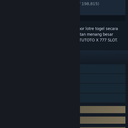
ENGLISH REVIEWS
Very Positive
(83% of 198,815)
RECENT:
Very Positive
(87% of 7,691)
Agen jitutoto
menampung pembelian nomor lotre togel secara
eceran, namun pemain tetap berkesempatan menang besar
dengan hadiah utama senilai 10 juta di JITUTOTO X 777 SLOT.
FEATURES
Togel 10 Juta
Nomor Togel 4D
JITUTOTO BANDAR TOTO 4D
jitutoto Lotre Togel
Betting Togel Mulai Dari 100 Perak
Terima Pembelian Nomor Lotre Eceran