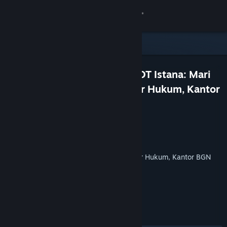
Sign in
Store
Community
JITUTOTO x 777 BANDAR SLOT Istana: Mari
Hindari Hal-hal yang Langgar Hukum, Kantor
About
BGN Digeledah.
Developer
jitutoto
Support
Publisher
T4mp4nxCyutbreh
Released
May 14, 2026
Change language
Istana: Mari Hindari Hal-hal yang Langgar Hukum, Kantor BGN
Digeledah.
Get the Steam Mobile App
TAGS
+
View desktop website
REVIEWS