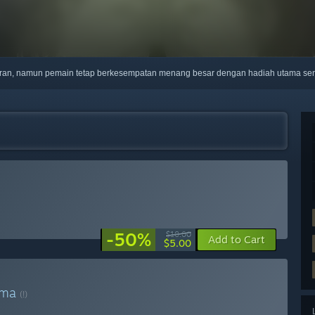
ran, namun pemain tetap berkesempatan menang besar dengan hadiah utama seni
-50%
$10.00
Add to Cart
$5.00
ama
(!)