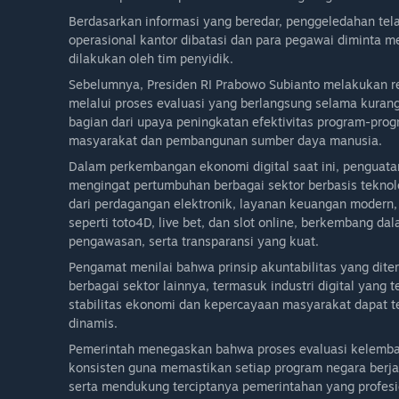
Berdasarkan informasi yang beredar, penggeledahan telah
operasional kantor dibatasi dan para pegawai diminta m
dilakukan oleh tim penyidik.
Sebelumnya, Presiden RI Prabowo Subianto melakukan re
melalui proses evaluasi yang berlangsung selama kurang
bagian dari upaya peningkatan efektivitas program-prog
masyarakat dan pembangunan sumber daya manusia.
Dalam perkembangan ekonomi digital saat ini, penguatan
mengingat pertumbuhan berbagai sektor berbasis teknolog
dari perdagangan elektronik, layanan keuangan modern, 
seperti toto4D, live bet, dan slot online, berkembang 
pengawasan, serta transparansi yang kuat.
Pengamat menilai bahwa prinsip akuntabilitas yang dite
berbagai sektor lainnya, termasuk industri digital yang 
stabilitas ekonomi dan kepercayaan masyarakat dapat t
dinamis.
Pemerintah menegaskan bahwa proses evaluasi kelemba
konsisten guna memastikan setiap program negara berja
serta mendukung terciptanya pemerintahan yang profesion