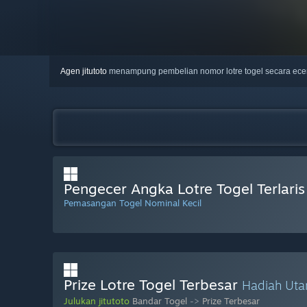
Agen jitutoto
menampung pembelian nomor lotre togel secara ece
Pengecer Angka Lotre Togel Terlaris
Pemasangan Togel Nominal Kecil
Prize Lotre Togel Terbesar
Hadiah Ut
Julukan jitutoto
Bandar Togel
->
Prize Terbesar