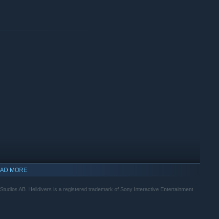
AD MORE
dios AB. Helldivers is a registered trademark of Sony Interactive Entertainment