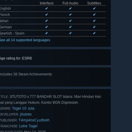
Interface
Full Audio
Subtitles
English
✔
✔
✔
French
✔
✔
✔
Italian
✔
✔
✔
German
✔
✔
✔
Spanish - Spain
✔
✔
✔
See all 14 supported languages
Age rating for: ESRB
Includes 38 Steam Achievements
View
all 38
JITUTOTO x 777 BANDAR SLOT Istana: Mari Hindari Hal-
TITLE:
hal yang Langgar Hukum, Kantor BGN Digeledah.
Togel 10 Juta
GENRE:
jitutoto
DEVELOPER:
T4mp4nxCyutbreh
PUBLISHER:
Lotre Togel
FRANCHISE: