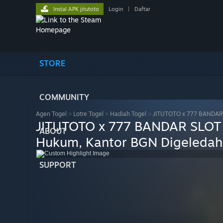
Instal APK jitutoto
Login
|
Daftar
STORE
COMMUNITY
Agen Togel
>
Lotre Togel
>
Hadiah Togel
>
JITUTOTO x 777 BANDAR S
JITUTOTO x 777 BANDAR SLOT I
ABOUT
Hukum, Kantor BGN Digeledah
SUPPORT